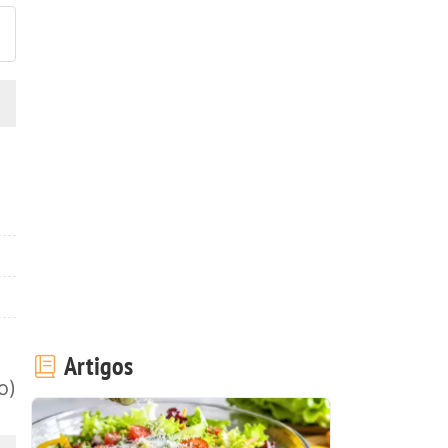
Artigos
o)