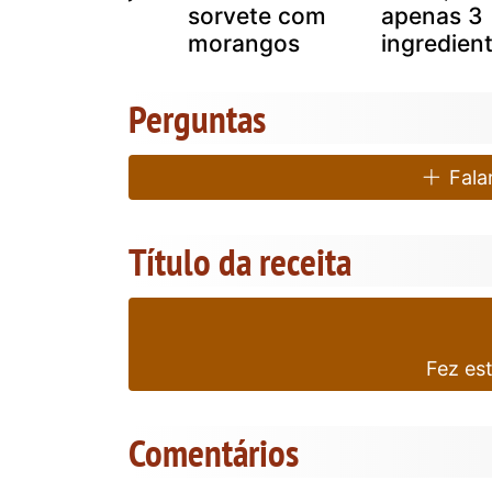
em calda de
sorvete com
apenas 3
limão
morangos
ingredient
Perguntas
Falar
Título da receita
Fez es
Comentários