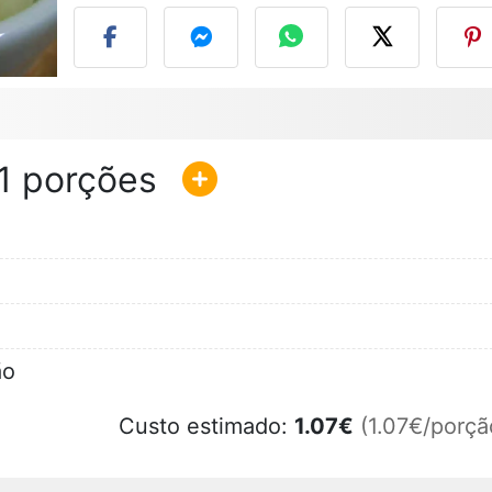
1
ão
Custo estimado:
1.07
€
(1.07€/porçã