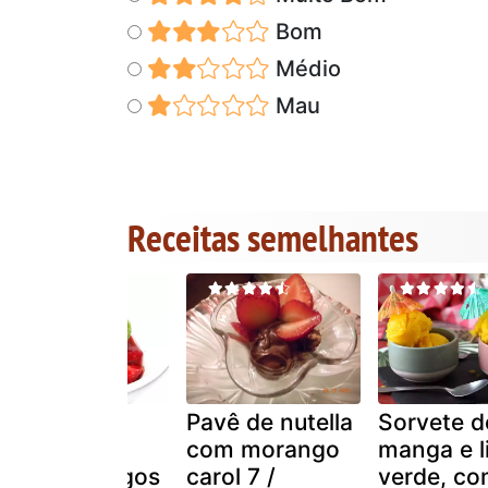
Bom
Médio
Mau
Receitas semelhantes
Sorvete de
Pavê de nutella
Sorvete d
manjericão
com morango
manga e 
com morangos
carol 7 /
verde, c