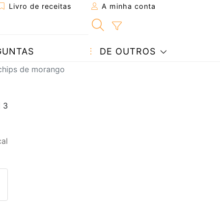
Livro de receitas
A minha conta
GUNTAS
DE OUTROS
chips de morango
al
eita a um amigo
ta página
 com o autor da receita
ez esta receita? Compartilhe