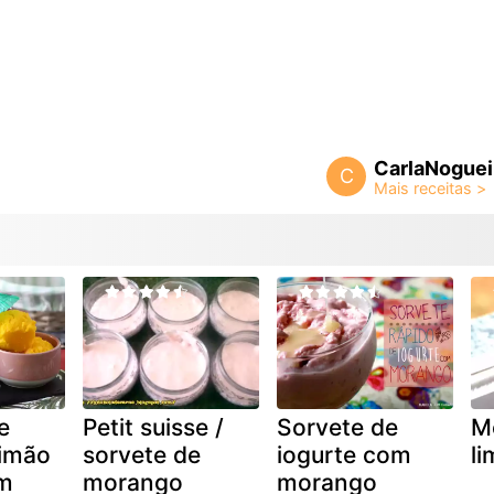
CarlaNoguei
C
e
Petit suisse /
Sorvete de
M
limão
sorvete de
iogurte com
li
om
morango
morango