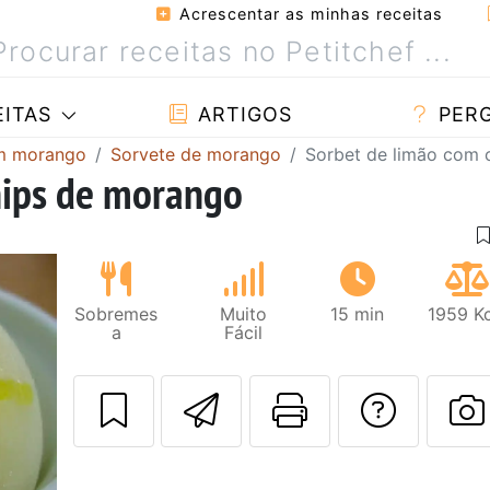
Acrescentar as minhas receitas
ITAS
ARTIGOS
PER
om morango
Sorvete de morango
Sorbet de limão com 
hips de morango
Sobremes
Muito
15 min
1959 Kc
a
Fácil
Enviar esta rec
Imprima es
Falar
F