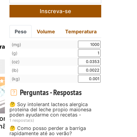
Inscreva-se
Peso
Volume
Temperatura
(mg)
ra
(g)
(oz)
(lb)
(kg)
Perguntas - Respostas
🤔 Soy intolerant lacteos alergica
proteina del leche propio maionesa
poden ayudarme con recetas -
orangos com
Sorvete de
Tarte de li
1 resposta(s)
mão e hortelã
morangos
e morango
🤔 Como posso perder a barriga
caseiro
rapidamente até ao verão?