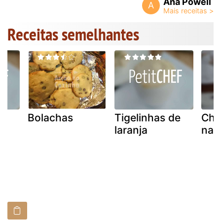
Ana Powell
A
Receitas semelhantes
de
Bolachas
Tigelinhas de
Cha
laranja
nata
o