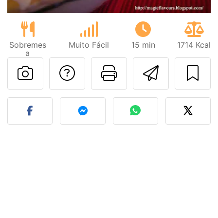
Sobremes
Muito Fácil
15 min
1714 Kcal
a
Falar com o autor d
Imprima esta
Enviar 
Fez esta receita? Compart