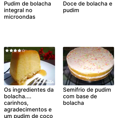
Pudim de bolacha
Doce de bolacha e
integral no
pudim
microondas
Os ingredientes da
Semifrio de pudim
bolacha....
com base de
carinhos,
bolacha
agradecimentos e
um pudim de coco