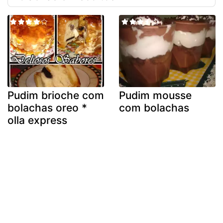
Pudim brioche com
Pudim mousse
bolachas oreo *
com bolachas
olla express