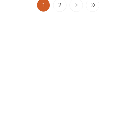
(current)
1
2