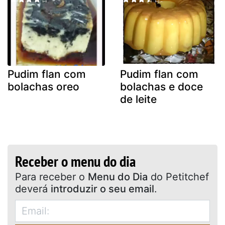
Pudim flan com
Pudim flan com
bolachas oreo
bolachas e doce
de leite
Receber o menu do dia
Para receber o
Menu do Dia
do Petitchef
deverá
introduzir o seu email
.