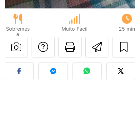
Sobremes
Muito Fácil
25 min
a
Falar com o autor d
Imprima esta
Enviar 
Fez esta receita? Compart