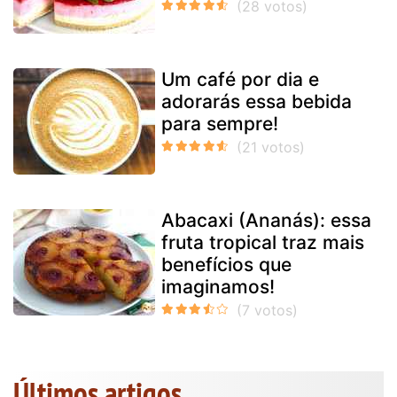
Um café por dia e
adorarás essa bebida
para sempre!
Abacaxi (Ananás): essa
fruta tropical traz mais
benefícios que
imaginamos!
Últimos artigos