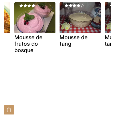
Mousse de
Mousse de
Mou
frutos do
tang
tan
bosque