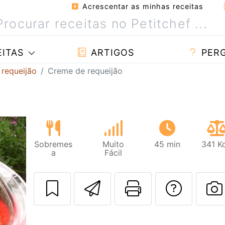
Acrescentar as minhas receitas
ITAS
ARTIGOS
PER
 requeijão
Creme de requeijão
Sobremes
Muito
45 min
341 K
a
Fácil
Enviar esta rec
Imprima es
Falar
F