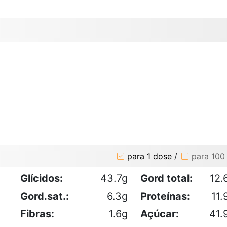
para 1 dose
/
para 100
Glícidos:
43.7g
Gord total:
12.
Gord.sat.:
6.3g
Proteínas:
11.
Fibras:
1.6g
Açúcar:
41.