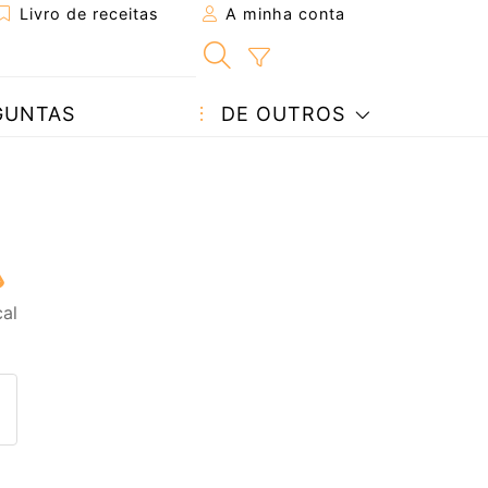
Livro de receitas
A minha conta
GUNTAS
DE OUTROS
cal
eita a um amigo
ta página
 com o autor da receita
ez esta receita? Compartilhe