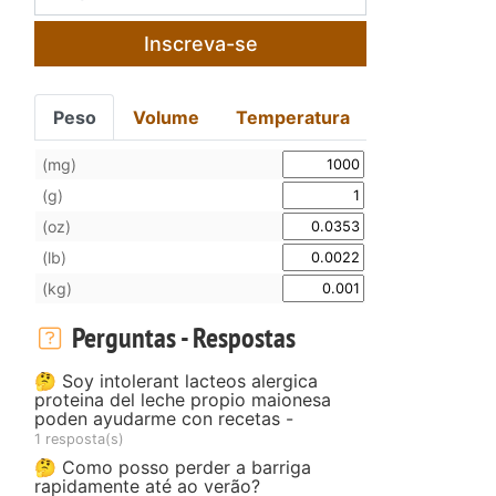
Inscreva-se
Peso
Volume
Temperatura
(mg)
(g)
(oz)
(lb)
(kg)
Perguntas - Respostas
🤔 Soy intolerant lacteos alergica
proteina del leche propio maionesa
poden ayudarme con recetas -
1 resposta(s)
🤔 Como posso perder a barriga
rapidamente até ao verão?