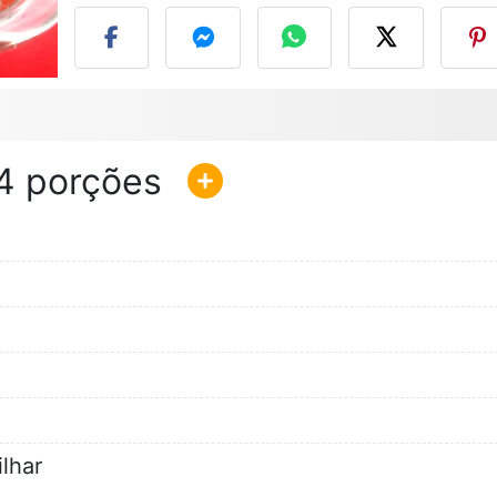
4
lhar