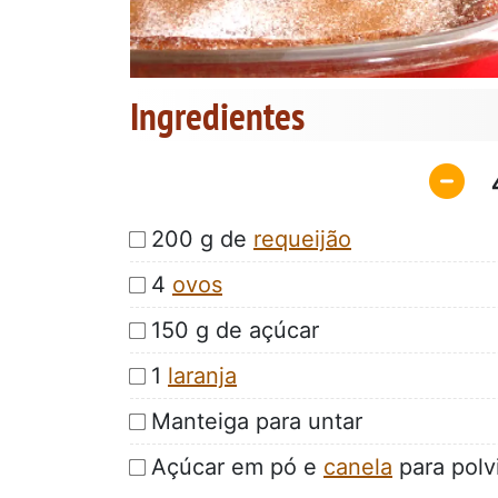
Ingredientes
200 g de
requeijão
4
ovos
150 g de açúcar
1
laranja
Manteiga para untar
Açúcar em pó e
canela
para polvi