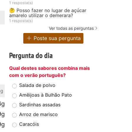
1 resposta(s)
🤔 Posso fazer no lugar de açúcar
amarelo utilizar o demerara?
1 resposta(s)
Ver todas as perguntas
Poste sua pergunta
Pergunta do dia
Qual destes sabores combina mais
com o verão português?
Salada de polvo
 g
Amêijoas à Bulhão Pato
6g
Sardinhas assadas
9g
Arroz de marisco
9g
Caracóis