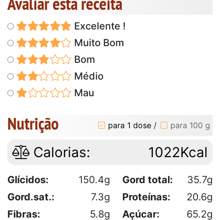
Avaliar esta receita
Excelente !
Muito Bom
Bom
Médio
Mau
Nutrição
para 1 dose
/
para 100 g
Calorias:
1022Kcal
Glícidos:
150.4g
Gord total:
35.7g
Gord.sat.:
7.3g
Proteínas:
20.6g
Fibras:
5.8g
Açúcar:
65.2g