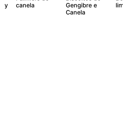
mby
canela
Gengibre e
lim
Canela