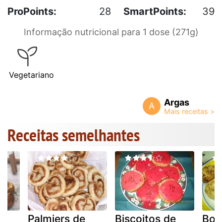
ProPoints:
28
SmartPoints:
39
Informação nutricional para 1 dose (271g)
Vegetariano
Argas
A
Receitas semelhantes
Palmiers de
Biscoitos de
Bol