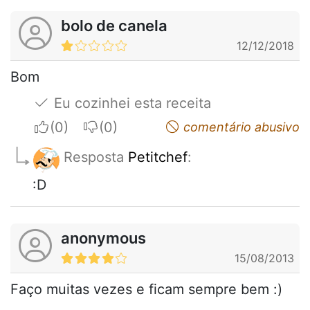
bolo de canela
12/12/2018
Bom
Eu cozinhei esta receita
I apreciate
I do not appreciate
comentário abusivo
Resposta
Petitchef
:
:D
anonymous
15/08/2013
Faço muitas vezes e ficam sempre bem :)