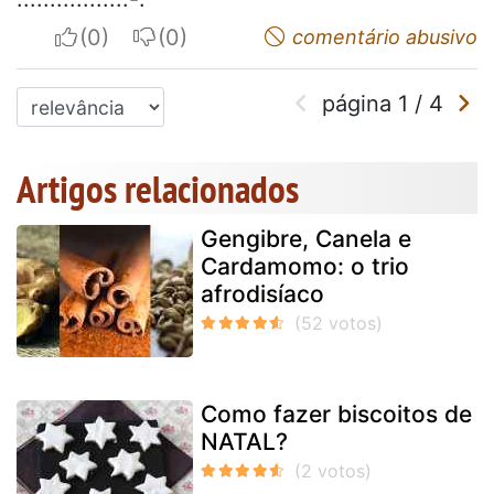
I apreciate
I do not appreciate
comentário abusivo
página
1
/
4
Artigos relacionados
Gengibre, Canela e
Cardamomo: o trio
afrodisíaco
Como fazer biscoitos de
NATAL?