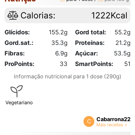
Calorias:
1222Kcal
Glícidos:
155.2g
Gord total:
55.2g
Gord.sat.:
35.3g
Proteínas:
21.2g
Fibras:
6.9g
Açúcar:
53.5g
ProPoints:
33
SmartPoints:
51
Informação nutricional para 1 dose (290g)
Vegetariano
Cabarrona22
C