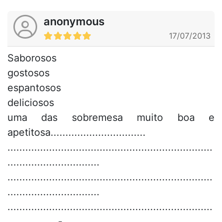
anonymous
17/07/2013
Saborosos
gostosos
espantosos
deliciosos
uma das sobremesa muito boa e
apetitosa................................
.....................................................................
...............................
.....................................................................
...............................
.....................................................................
.................-.