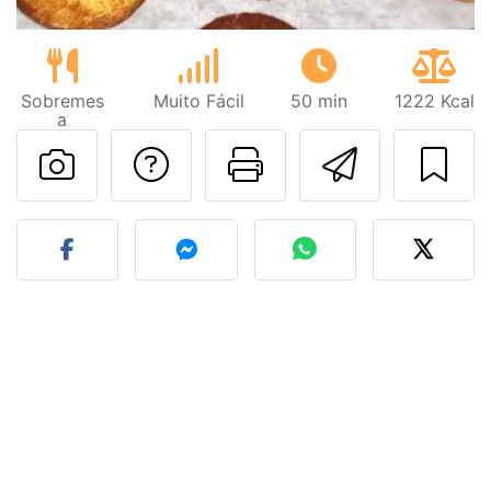
Sobremes
Muito Fácil
50 min
1222 Kcal
a
Falar com o autor d
Imprima esta
Enviar 
Fez esta receita? Compart