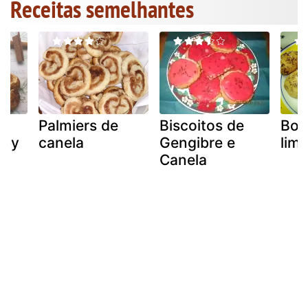
Receitas semelhantes
Palmiers de
Biscoitos de
Bol
mby
canela
Gengibre e
lim
Canela