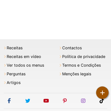
Receitas
Contactos
Receitas em vídeo
Política de privacidade
Ver todos os menus
Termos e Condições
Perguntas
Menções legais
Artigos
+
facebook
twitter
youtube
pinterest
instagram
tik