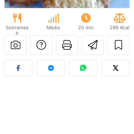
Sobremes
Médio
20 min
286 Kcal
a
Falar com o autor d
Imprima esta
Enviar 
Fez esta receita? Compart