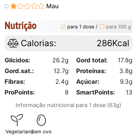
Mau
Nutrição
para 1 dose
/
para 100 g
Calorias:
286Kcal
Glícidos:
26.2g
Gord total:
17.8g
Gord.sat.:
12.7g
Proteínas:
3.8g
Fibras:
2.4g
Açúcar:
9.3g
ProPoints:
8
SmartPoints:
13
Informação nutricional para 1 dose (63g)
Vegetariano
Sem ovo