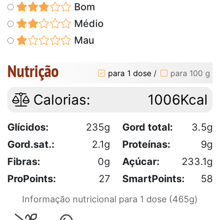
Bom
Médio
Mau
Nutrição
para 1 dose
/
para 100 g
Calorias:
1006Kcal
Glícidos:
235g
Gord total:
3.5g
Gord.sat.:
2.1g
Proteínas:
9g
Fibras:
0g
Açúcar:
233.1g
ProPoints:
27
SmartPoints:
58
Informação nutricional para 1 dose (465g)