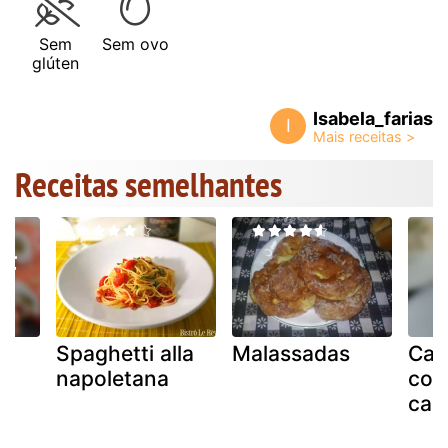
Sem
Sem ovo
glúten
Isabela_farias
I
Receitas semelhantes
a
Spaghetti alla
Malassadas
Cap
napoletana
com
ca