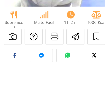
Sobremes
Muito Fácil
1 h 2 m
1006 Kcal
a
Falar com o autor d
Imprima esta
Enviar 
Fez esta receita? Compart