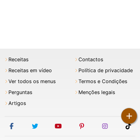
Receitas
Contactos
Receitas em vídeo
Política de privacidade
Ver todos os menus
Termos e Condições
Perguntas
Menções legais
Artigos
+
facebook
twitter
youtube
pinterest
instagram
tik