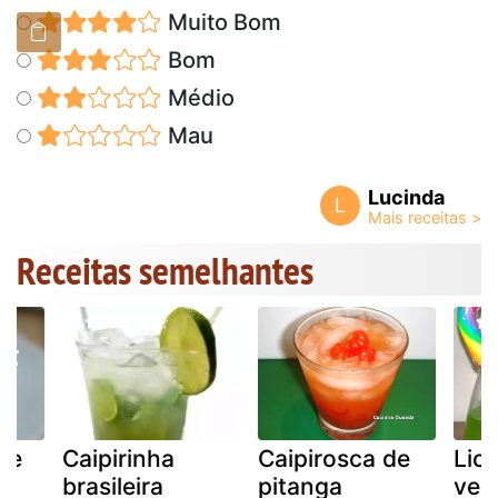
Muito Bom
Bom
Médio
Mau
Lucinda
L
Receitas semelhantes
ce
Caipirinha
Caipirosca de
Lic
brasileira
pitanga
ver