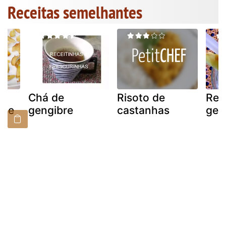
Receitas semelhantes
Chá de
Risoto de
Ref
 de
gengibre
castanhas
gen