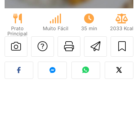
Prato
Muito Fácil
35 min
2033 Kcal
Principal
Falar com o autor d
Imprima esta
Enviar 
Fez esta receita? Compart