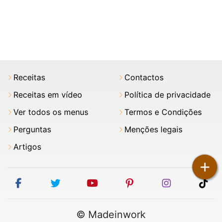
Receitas
Contactos
Receitas em vídeo
Política de privacidade
Ver todos os menus
Termos e Condições
Perguntas
Menções legais
Artigos
+
facebook
twitter
youtube
pinterest
instagram
tik
© Madeinwork