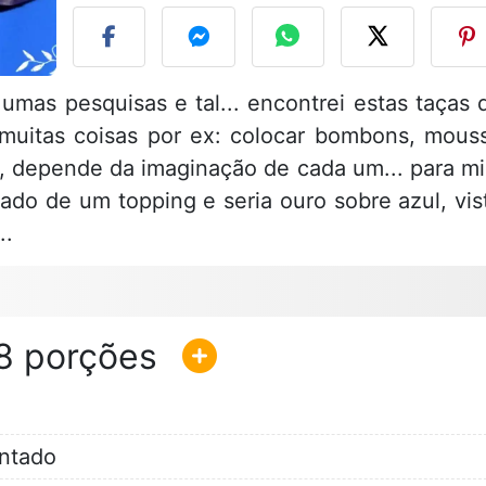
mas pesquisas e tal... encontrei estas taças 
muitas coisas por ex: colocar bombons, mous
tc, depende da imaginação de cada um... para m
gado de um topping e seria ouro sobre azul, vis
..
8
ntado