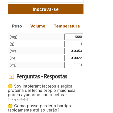
Inscreva-se
Peso
Volume
Temperatura
(mg)
(g)
(oz)
(lb)
(kg)
Perguntas - Respostas
🤔 Soy intolerant lacteos alergica
proteina del leche propio maionesa
poden ayudarme con recetas -
1 resposta(s)
🤔 Como posso perder a barriga
rapidamente até ao verão?