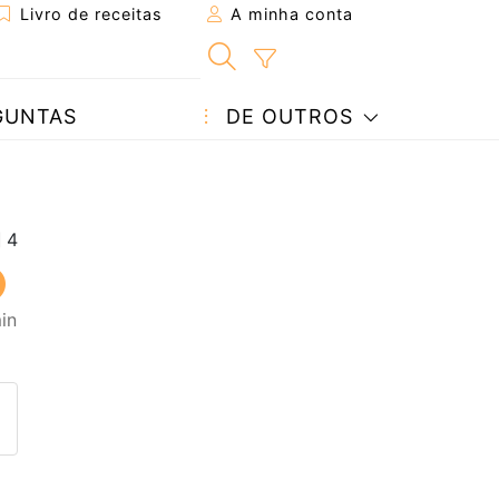
Livro de receitas
A minha conta
GUNTAS
DE OUTROS
in
eita a um amigo
ta página
 com o autor da receita
ez esta receita? Compartilhe