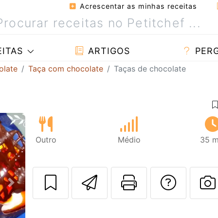
Acrescentar as minhas receitas
ITAS
ARTIGOS
PER
olate
Taça com chocolate
Taças de chocolate
Outro
Médio
35 m
Enviar esta rec
Imprima es
Falar
Next
F