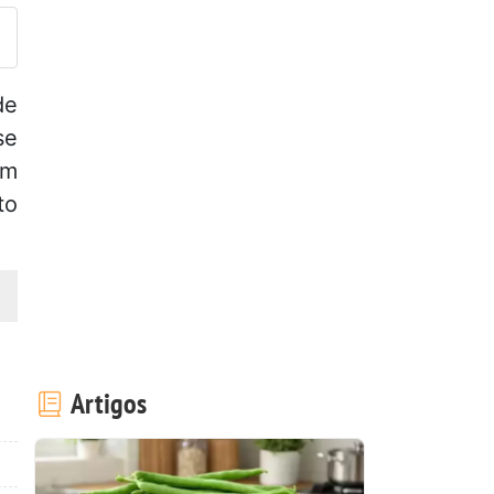
de
se
im
to
Artigos