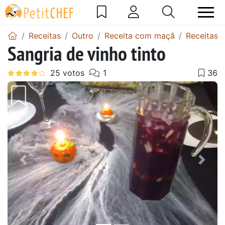
Receitas
Outro
Receita com maçã
Receitas 
Sangria de vinho tinto
Anterior
Next