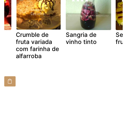
Crumble de
Sangria de
Sem
fruta variada
vinho tinto
frut
com farinha de
alfarroba