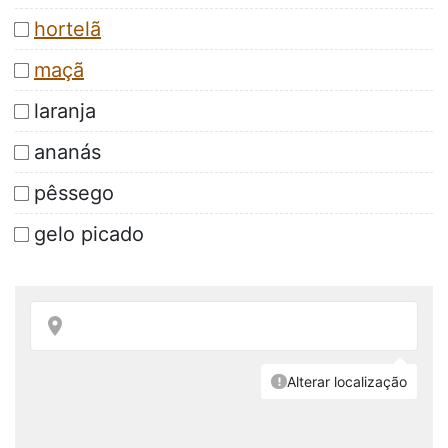
hortelã
maçã
laranja
ananás
pêssego
gelo picado