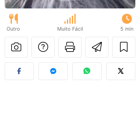
Outro
Muito Fácil
5 min
Falar com o autor d
Imprima esta
Enviar 
Fez esta receita? Compart