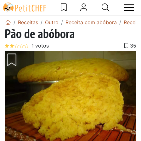
Receitas
Outro
Receita com abóbora
Receit
Pão de abóbora