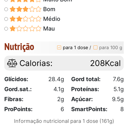
Bom
Médio
Mau
Nutrição
para 1 dose
/
para 100 g
Calorias:
208Kcal
Glícidos:
28.4g
Gord total:
7.6g
Gord.sat.:
4.1g
Proteínas:
5.1g
Fibras:
2g
Açúcar:
9.5g
ProPoints:
6
SmartPoints:
8
Informação nutricional para 1 dose (161g)