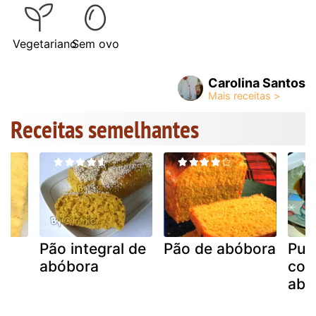
Vegetariano
Sem ovo
Carolina Santos
Receitas semelhantes
e
Pão integral de
Pão de abóbora
Pud
abóbora
com
abó