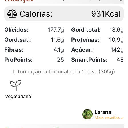
Calorias:
931Kcal
Glícidos:
177.7g
Gord total:
18.6g
Gord.sat.:
11.6g
Proteínas:
10.9g
Fibras:
4.1g
Açúcar:
142g
ProPoints:
25
SmartPoints:
48
Informação nutricional para 1 dose (305g)
Vegetariano
Larana