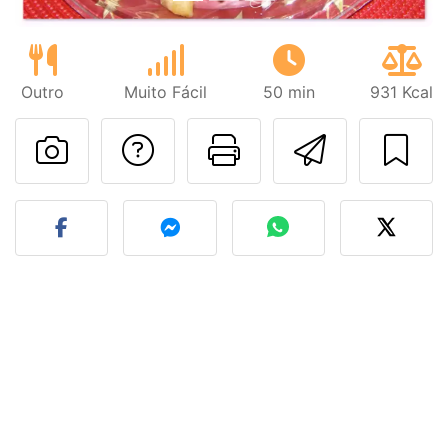
Outro
Muito Fácil
50 min
931 Kcal
Falar com o autor d
Imprima esta
Enviar 
Fez esta receita? Compart