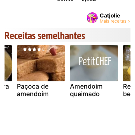
Catjolie
Receitas semelhantes
era
Paçoca de
Amendoim
Rec
amendoim
queimado
ben