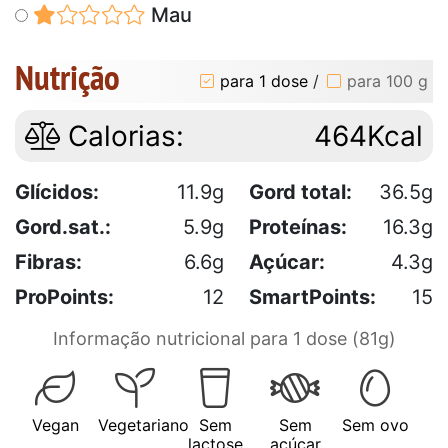
Mau
Nutrição
para 1 dose
/
para 100 g
Calorias:
464Kcal
Glícidos:
11.9g
Gord total:
36.5g
Gord.sat.:
5.9g
Proteínas:
16.3g
Fibras:
6.6g
Açúcar:
4.3g
ProPoints:
12
SmartPoints:
15
Informação nutricional para 1 dose (81g)
Vegan
Vegetariano
Sem
Sem
Sem ovo
lactose
açúcar