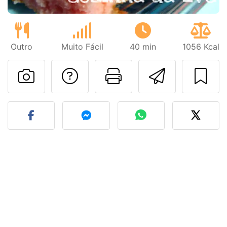
Outro
Muito Fácil
40 min
1056 Kcal
Falar com o autor d
Imprima esta
Enviar 
Fez esta receita? Compart