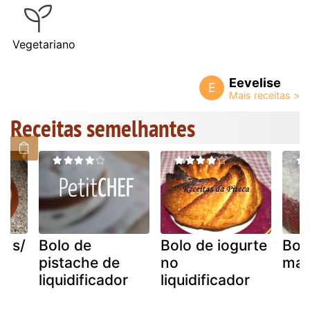
Vegetariano
Eevelise
E
Receitas semelhantes
o s/
Bolo de
Bolo de iogurte
Bol
pistache de
no
mas
r
liquidificador
liquidificador