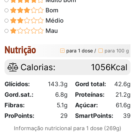
Bom
Médio
Mau
Nutrição
para 1 dose
/
para 100 g
Calorias:
1056Kcal
Glícidos:
143.3g
Gord total:
42.6g
Gord.sat.:
6.8g
Proteínas:
21.2g
Fibras:
5.1g
Açúcar:
61.6g
ProPoints:
29
SmartPoints:
39
Informação nutricional para 1 dose (269g)