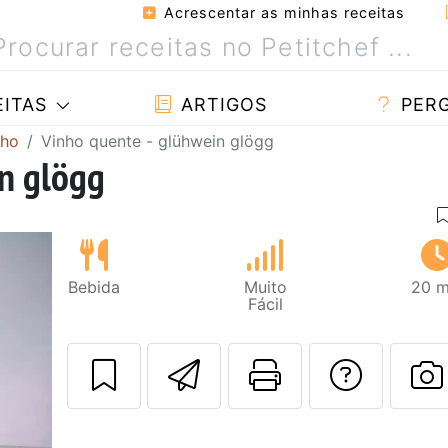
Acrescentar as minhas receitas
ITAS
ARTIGOS
PER
nho
Vinho quente - glühwein glögg
n glögg
Bebida
Muito
20 m
Fácil
Enviar esta rec
Imprima es
Falar
F