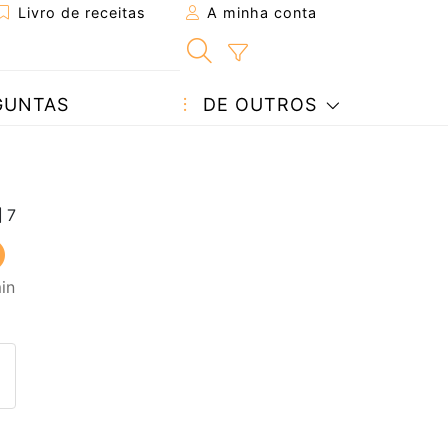
Livro de receitas
A minha conta
GUNTAS
DE OUTROS
in
eita a um amigo
ta página
 com o autor da receita
ez esta receita? Compartilhe