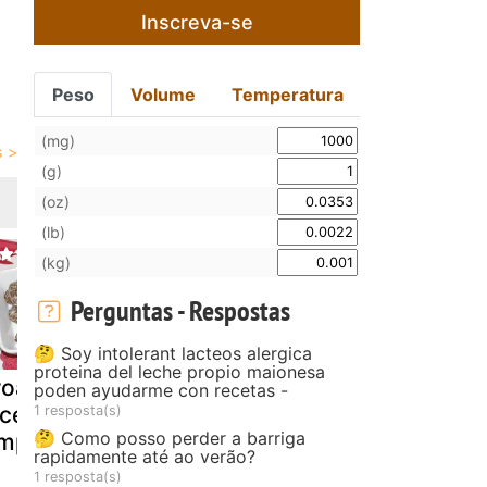
Inscreva-se
Peso
Volume
Temperatura
(mg)
(g)
(oz)
(lb)
(kg)
Perguntas - Respostas
🤔 Soy intolerant lacteos alergica
proteina del leche propio maionesa
oas dos reis (
Bolinhos dos
Bolo de can
poden ayudarme con recetas -
ceitas
santos
e nozes
1 resposta(s)
🤔 Como posso perder a barriga
mples)
rapidamente até ao verão?
1 resposta(s)