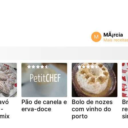
MÃ¡rcia
M
avó
Pão de canela e
Bolo de nozes
Br
)-
erva-doce
com vinho do
re
 mix
porto
si