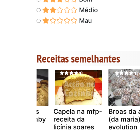
Médio
Mau
Receitas semelhantes
Bolinhos dos
Capela na mfp-
Broas da 
santos - bimby
receita da
(da maria
licínia soares
evolution