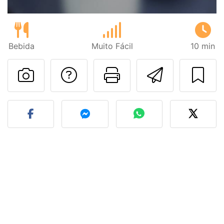
Bebida
Muito Fácil
10 min
Falar com o autor d
Imprima esta
Enviar 
Fez esta receita? Compart