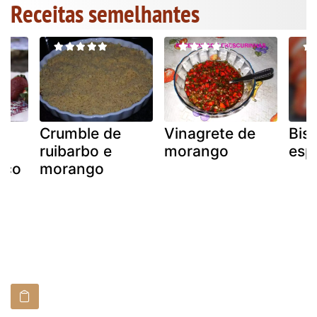
Receitas semelhantes
Crumble de
Vinagrete de
Bis
ruibarbo e
morango
esp
ico
morango
as