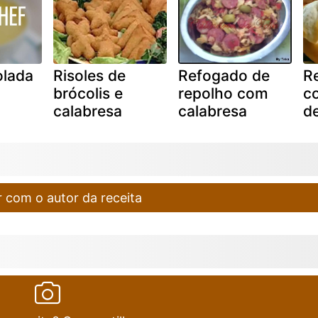
olada
Risoles de
Refogado de
Re
brócolis e
repolho com
c
calabresa
calabresa
d
 com o autor da receita