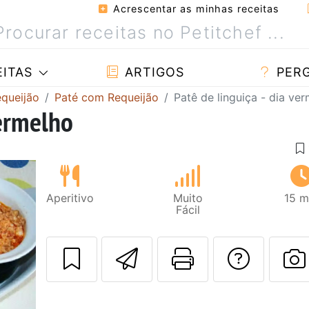
Acrescentar as minhas receitas
ITAS
ARTIGOS
PER
equeijão
Paté com Requeijão
Patê de linguiça - dia ve
vermelho
Aperitivo
Muito
15 m
Fácil
Enviar esta rec
Imprima es
Falar
F