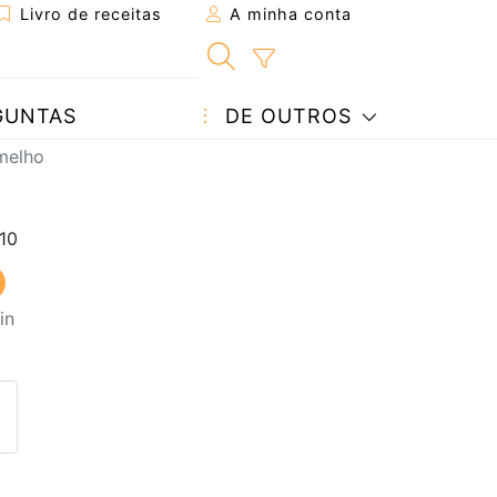
Livro de receitas
A minha conta
GUNTAS
DE OUTROS
rmelho
in
eita a um amigo
ta página
 com o autor da receita
ez esta receita? Compartilhe