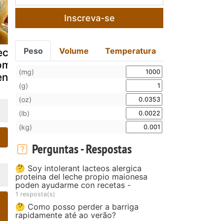
Inscreva-se
Peso
Volume
Temperatura
ceita de pão
Requeijão de
Almoço par
om tudo
soja (vegana)
um dia frio!
(mg)
entro
(g)
(oz)
(lb)
(kg)
Perguntas - Respostas
🤔 Soy intolerant lacteos alergica
proteina del leche propio maionesa
poden ayudarme con recetas -
1 resposta(s)
🤔 Como posso perder a barriga
rapidamente até ao verão?