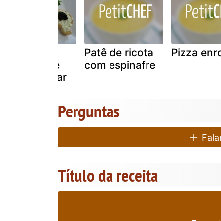
Torradinhas
Patê de ricota
Pizza enr
com patê de
com espinafre
ervas e caviar
Perguntas
Falar
Título da receita