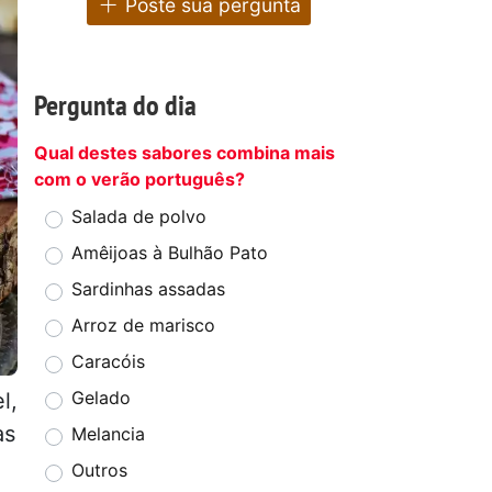
Poste sua pergunta
Pergunta do dia
Qual destes sabores combina mais
com o verão português?
Salada de polvo
Amêijoas à Bulhão Pato
Sardinhas assadas
Arroz de marisco
Caracóis
Gelado
l,
as
Melancia
Outros