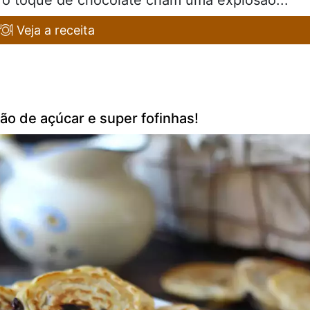
o toque de chocolate criam uma explosão...
Veja a receita
o de açúcar e super fofinhas!