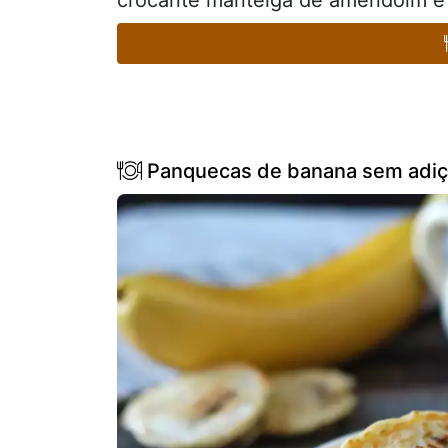
crocante manteiga de amendoim e 
Panquecas de banana sem adiçã