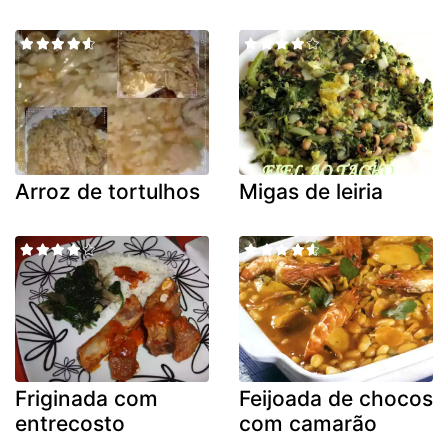
Arroz de tortulhos
Migas de leiria
Friginada com
Feijoada de chocos
entrecosto
com camarão