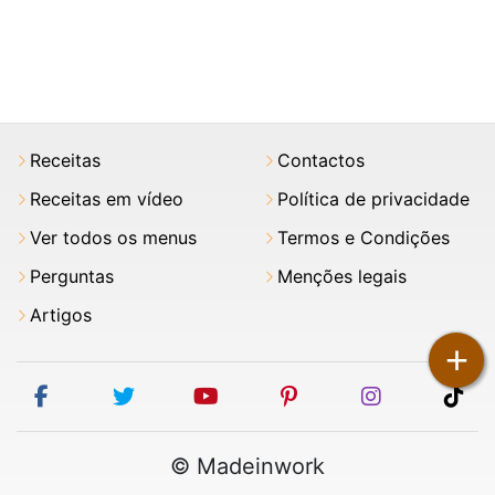
Receitas
Contactos
Receitas em vídeo
Política de privacidade
Ver todos os menus
Termos e Condições
Perguntas
Menções legais
Artigos
+
facebook
twitter
youtube
pinterest
instagram
tik
© Madeinwork