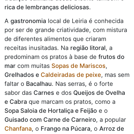
rica de lembranças deliciosas
.
A
gastronomia
local de Leiria é conhecida
por ser de grande criatividade, com mistura
de diferentes alimentos que criaram
receitas inusitadas. Na
região litoral
, a
predominam os pratos à base de
frutos do
mar
com muitas
Sopas de Mariscos
,
Grelhados e
Caldeiradas de peixe
, mas sem
faltar o
Bacalhau
. Nas serras, é o forte
sabor das
Carnes
e dos
Queijos de Ovelha
e Cabra
que marcam os pratos, como a
Sopa Saloia de Hortaliça e Feijão
e o
Guisado com Carne de Carneiro
, a popular
Chanfana
, o
Frango na Púcara
, o
Arroz de