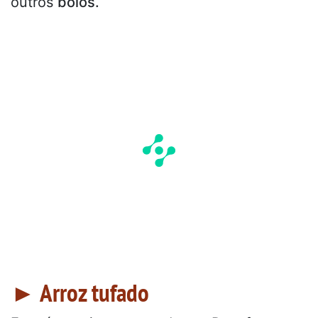
outros
bolos.
► Arroz tufado