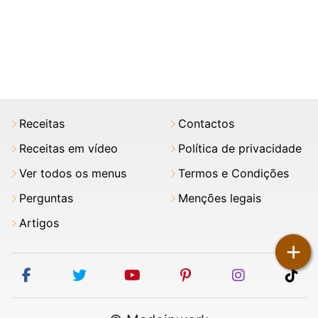
Receitas
Contactos
Receitas em vídeo
Política de privacidade
Ver todos os menus
Termos e Condições
Perguntas
Menções legais
Artigos
+
facebook
twitter
youtube
pinterest
instagram
tik