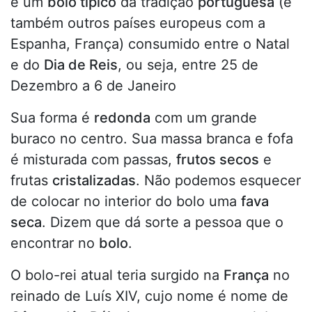
é um
bolo típico
da tradição
portuguesa
(e
também outros países europeus com a
Espanha, França) consumido entre o Natal
e do
Dia de Reis
, ou seja, entre 25 de
Dezembro a 6 de Janeiro
Sua forma é
redonda
com um grande
buraco no centro. Sua massa branca e fofa
é misturada com passas,
frutos secos
e
frutas
cristalizadas
. Não podemos esquecer
de colocar no interior do bolo uma
fava
seca
. Dizem que dá sorte a pessoa que o
encontrar no
bolo
.
O bolo-rei atual teria surgido na
França
no
reinado de Luís XIV, cujo nome é nome de