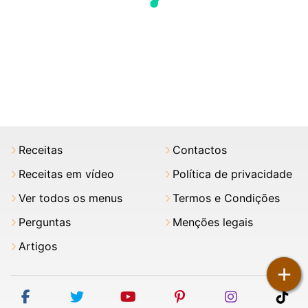
Receitas
Contactos
Receitas em vídeo
Política de privacidade
Ver todos os menus
Termos e Condições
Perguntas
Menções legais
Artigos
+
facebook
twitter
youtube
pinterest
instagram
tik