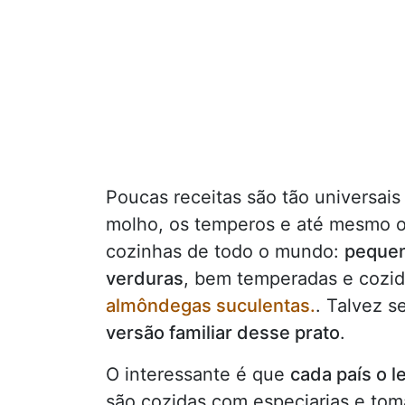
Poucas receitas são tão universa
molho, os temperos e até mesmo o i
cozinhas de todo o mundo:
pequen
verduras
, bem temperadas e cozid
almôndegas suculentas.
. Talvez 
versão familiar desse prato
.
O interessante é que
cada país o l
são cozidas com especiarias e toma