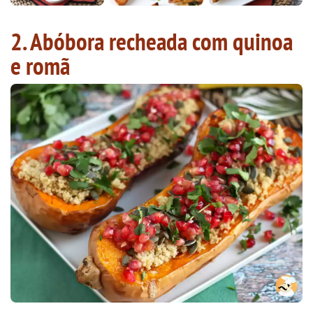
2. Abóbora recheada com quinoa
e romã