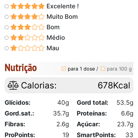
Excelente !
Muito Bom
Bom
Médio
Mau
Nutrição
para 1 dose
/
para 100 g
Calorias:
678Kcal
Glícidos:
40g
Gord total:
53.5g
Gord.sat.:
35.7g
Proteínas:
6.6g
Fibras:
2.6g
Açúcar:
23.7g
ProPoints:
19
SmartPoints:
33