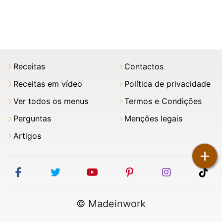
Receitas
Contactos
Receitas em vídeo
Política de privacidade
Ver todos os menus
Termos e Condições
Perguntas
Menções legais
Artigos
+
facebook
twitter
youtube
pinterest
instagram
tik
© Madeinwork