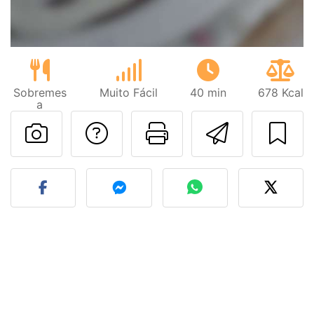
Sobremes
Muito Fácil
40 min
678 Kcal
a
Falar com o autor d
Imprima esta
Enviar 
Fez esta receita? Compart