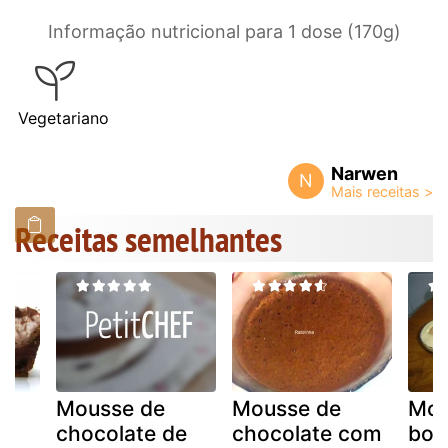
Informação nutricional para 1 dose (170g)
Vegetariano
Narwen
N
Receitas semelhantes
Mousse de
Mousse de
Mou
chocolate de
chocolate com
bol