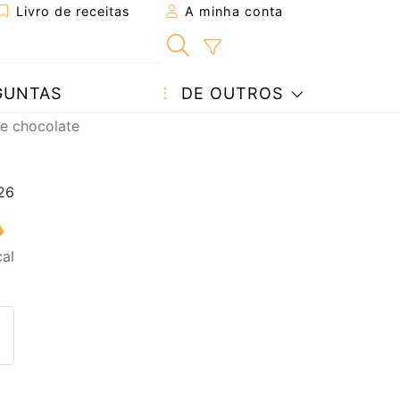
Livro de receitas
A minha conta
GUNTAS
DE OUTROS
de chocolate
al
eita a um amigo
ta página
 com o autor da receita
ez esta receita? Compartilhe