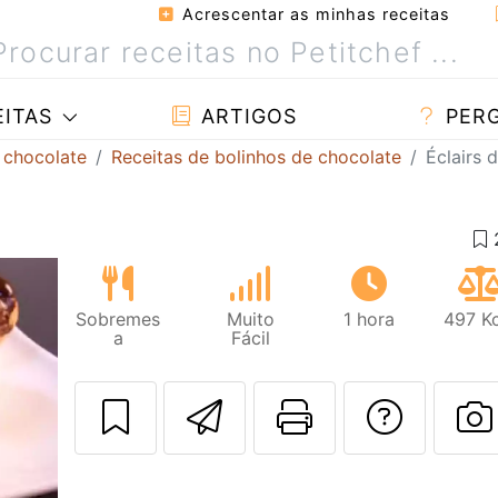
Acrescentar as minhas receitas
ITAS
ARTIGOS
PER
 chocolate
Receitas de bolinhos de chocolate
Éclairs 
Sobremes
Muito
1 hora
497 Kc
a
Fácil
Enviar esta rec
Imprima es
Falar
F