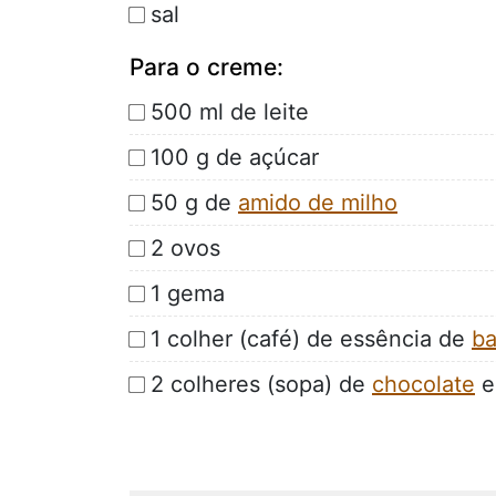
sal
Para o creme:
500 ml de leite
100 g de açúcar
50 g de
amido de milho
2 ovos
1 gema
1 colher (café) de essência de
ba
2 colheres (sopa) de
chocolate
e