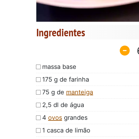
Ingredientes
massa base
175 g de farinha
75 g de
manteiga
2,5 dl de água
4
ovos
grandes
1 casca de limão