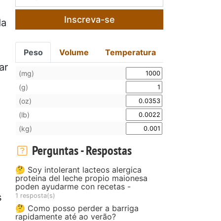
Inscreva-se
da
Peso
Volume
Temperatura
ar
(mg)
(g)
(oz)
(lb)
(kg)
Perguntas - Respostas
🤔 Soy intolerant lacteos alergica
proteina del leche propio maionesa
poden ayudarme con recetas -
s
1 resposta(s)
🤔 Como posso perder a barriga
rapidamente até ao verão?