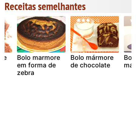
Receitas semelhantes
re
Bolo marmore
Bolo mármore
Bol
em forma de
de chocolate
már
zebra