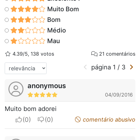
Muito Bom
Bom
Médio
Mau
4.39/5, 138 votos
21 comentários
página
1
/
3
anonymous
04/09/2016
Muito bom adorei
I apreciate
I do not appreciate
comentário abusivo