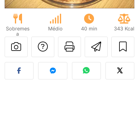
Sobremes
Médio
40 min
343 Kcal
a
Falar com o autor d
Imprima esta
Enviar 
Fez esta receita? Compart