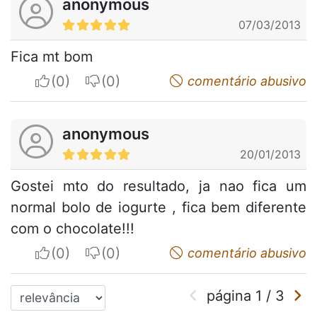
anonymous
07/03/2013
Fica mt bom
I apreciate
I do not appreciate
comentário abusivo
anonymous
20/01/2013
Gostei mto do resultado, ja nao fica um
normal bolo de iogurte , fica bem diferente
com o chocolate!!!
I apreciate
I do not appreciate
comentário abusivo
página
1
/
3