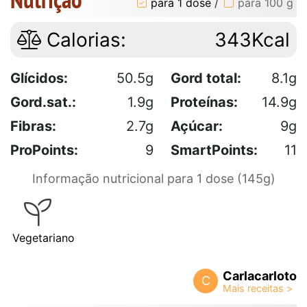
para 1 dose
/
para 100 g
Calorias:
343Kcal
Glícidos:
50.5g
Gord total:
8.1g
Gord.sat.:
1.9g
Proteínas:
14.9g
Fibras:
2.7g
Açúcar:
9g
ProPoints:
9
SmartPoints:
11
Informação nutricional para 1 dose (145g)
Vegetariano
Carlacarloto
C