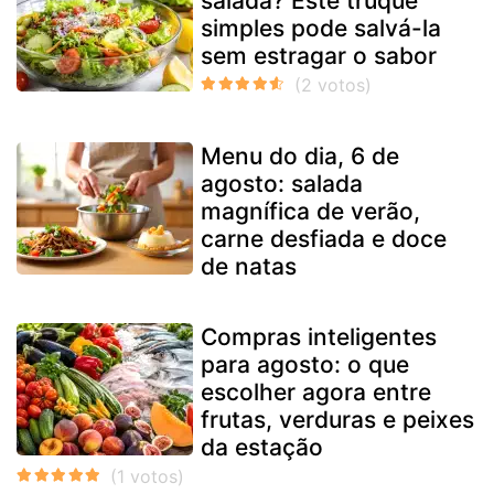
salada? Este truque
simples pode salvá-la
sem estragar o sabor
Menu do dia, 6 de
agosto: salada
magnífica de verão,
carne desfiada e doce
de natas
Compras inteligentes
para agosto: o que
escolher agora entre
frutas, verduras e peixes
da estação