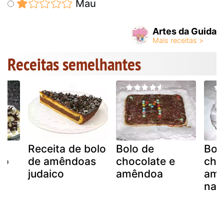
Mau
Artes da Guida
Receitas semelhantes
e
Receita de bolo
Bolo de
Bol
lo
de amêndoas
chocolate e
cho
te
judaico
amêndoa
amê
nat