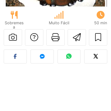
Sobremes
Muito Fácil
50 min
a
Falar com o autor d
Imprima esta
Enviar 
Fez esta receita? Compart