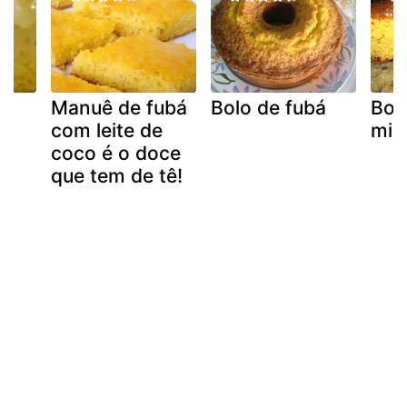
á
Manuê de fubá
Bolo de fubá
Bol
com leite de
mim
coco é o doce
que tem de tê!