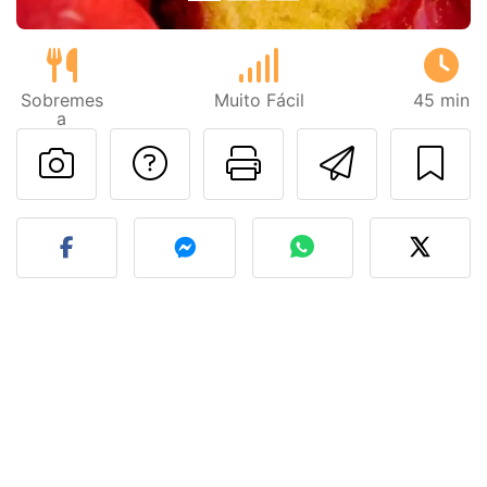
Sobremes
Muito Fácil
45 min
a
Falar com o autor d
Imprima esta
Enviar 
Fez esta receita? Compart