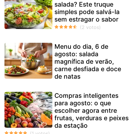
salada? Este truque
simples pode salvá-la
sem estragar o sabor
Menu do dia, 6 de
agosto: salada
magnífica de verão,
carne desfiada e doce
de natas
Compras inteligentes
para agosto: o que
escolher agora entre
frutas, verduras e peixes
da estação