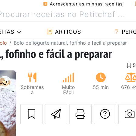
Acrescentar as minhas receitas
ITAS
ARTIGOS
PER
olo
Bolo de iogurte natural, fofinho e fácil a preparar
 fofinho e fácil a preparar
Sobremes
Muito
55 min
676 Kc
a
Fácil
Enviar esta rec
Imprima es
Falar
Next
F