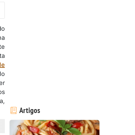
do
na
te
ta
de
lo
er
os
a,
Artigos