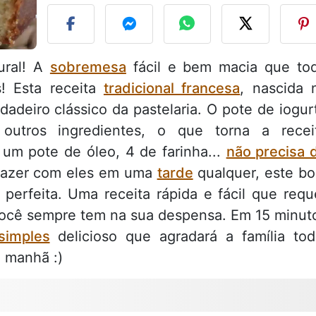
ural! A
sobremesa
fácil e bem macia que to
s! Esta receita
tradicional francesa
, nascida 
adeiro clássico da pastelaria. O pote de iogur
utros ingredientes, o que torna a recei
: um pote de óleo, 4 de farinha...
não precisa 
 fazer com eles em uma
tarde
qualquer, este bo
 perfeita. Uma receita rápida e fácil que requ
você sempre tem na sua despensa. Em 15 minut
simples
delicioso que agradará a família tod
a manhã :)