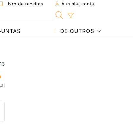
Livro de receitas
A minha conta
GUNTAS
DE OUTROS
al
eita a um amigo
ta página
 com o autor da receita
ez esta receita? Compartilhe