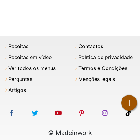
Receitas
Contactos
Receitas em vídeo
Política de privacidade
Ver todos os menus
Termos e Condições
Perguntas
Menções legais
Artigos
+
facebook
twitter
youtube
pinterest
instagram
tik
© Madeinwork