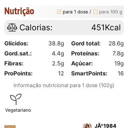
Nutrição
para 1 dose
/
para 100 g
Calorias:
451Kcal
Glícidos:
38.8g
Gord total:
28.6g
Gord.sat.:
4.4g
Proteínas:
7.8g
Fibras:
2.5g
Açúcar:
19g
ProPoints:
12
SmartPoints:
16
Informação nutricional para 1 dose (102g)
Vegetariano
JÃº1984