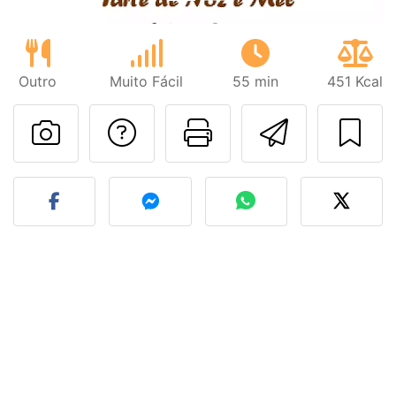
Outro
Muito Fácil
55 min
451 Kcal
Falar com o autor d
Imprima esta
Enviar 
Fez esta receita? Compart