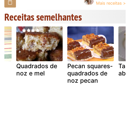
Receitas semelhantes
Quadrados de
Pecan squares-
Tar
noz e mel
quadrados de
abo
noz pecan