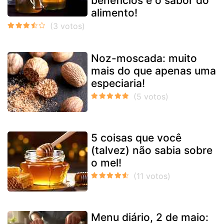
benefícios e o sabor do
alimento!
Noz-moscada: muito
mais do que apenas uma
especiaria!
5 coisas que você
(talvez) não sabia sobre
o mel!
Menu diário, 2 de maio: