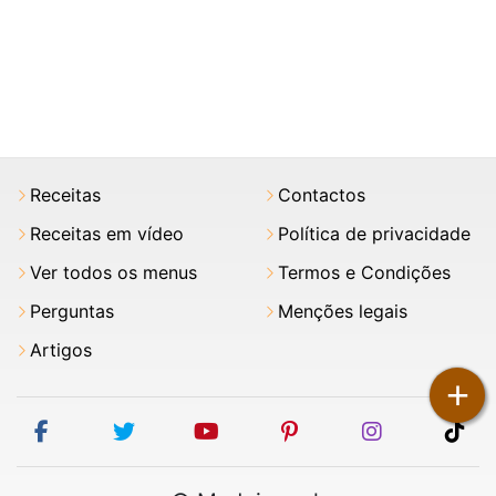
Receitas
Contactos
Receitas em vídeo
Política de privacidade
Ver todos os menus
Termos e Condições
Perguntas
Menções legais
Artigos
+
facebook
twitter
youtube
pinterest
instagram
tik