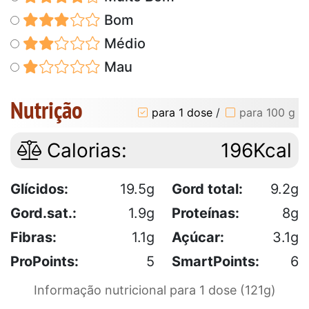
Bom
Médio
Mau
Nutrição
para 1 dose
/
para 100 g
Calorias:
196Kcal
Glícidos:
19.5g
Gord total:
9.2g
Gord.sat.:
1.9g
Proteínas:
8g
Fibras:
1.1g
Açúcar:
3.1g
ProPoints:
5
SmartPoints:
6
Informação nutricional para 1 dose (121g)