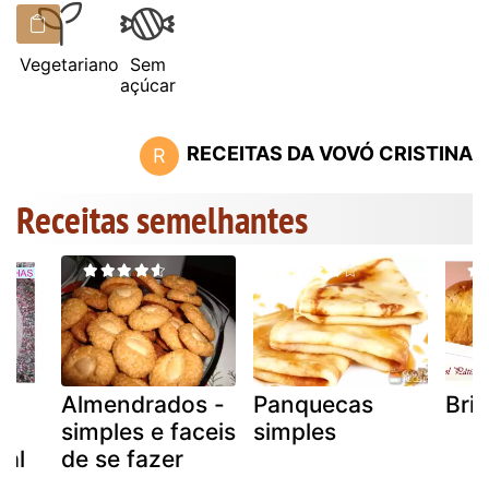
Vegetariano
Sem
açúcar
RECEITAS DA VOVÓ CRISTINA
R
Receitas semelhantes
Almendrados -
Panquecas
Bri
a
simples e faceis
simples
mal
de se fazer