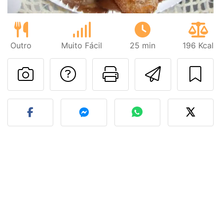
Outro
Muito Fácil
25 min
196 Kcal
Falar com o autor d
Imprima esta
Enviar 
Fez esta receita? Compart