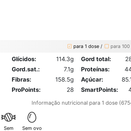
para 1 dose
/
para 100
Glícidos:
114.3g
Gord total:
2
Gord.sat.:
7.1g
Proteínas:
4
Fibras:
158.5g
Açúcar:
85.
ProPoints:
28
SmartPoints:
Informação nutricional para 1 dose (675
Sem
Sem ovo