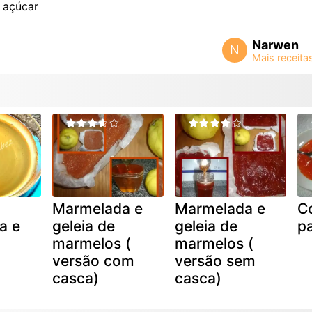
açúcar
Narwen
N
Marmelada e
Marmelada e
C
a e
geleia de
geleia de
p
marmelos (
marmelos (
versão com
versão sem
casca)
casca)