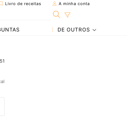
Livro de receitas
A minha conta
GUNTAS
DE OUTROS
al
eita a um amigo
ta página
 com o autor da receita
ez esta receita? Compartilhe