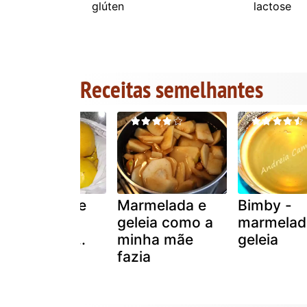
glúten
lactose
Receitas semelhantes
Em época de
Marmelada e
Bimby -
marmelos
geleia como a
marmelad
marmelada...
minha mãe
geleia
fazia