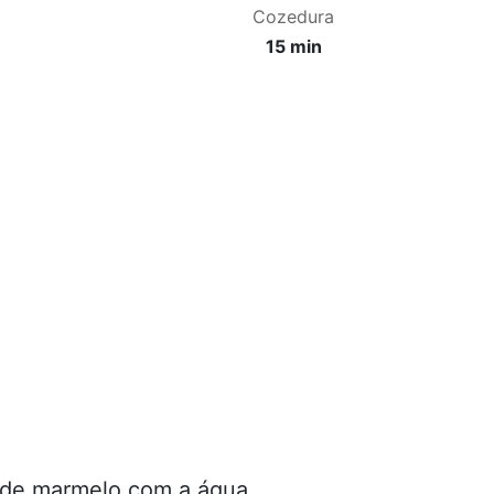
Cozedura
15 min
 de marmelo com a água.