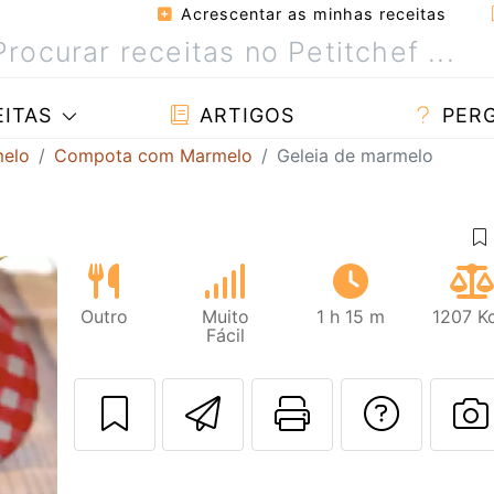
Acrescentar as minhas receitas
ITAS
ARTIGOS
PER
melo
Compota com Marmelo
Geleia de marmelo
Outro
Muito
1 h 15 m
1207 Kc
Fácil
Enviar esta rec
Imprima es
Falar
F