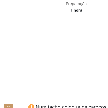
Preparação
1 hora
Num tacho coloque os caroços