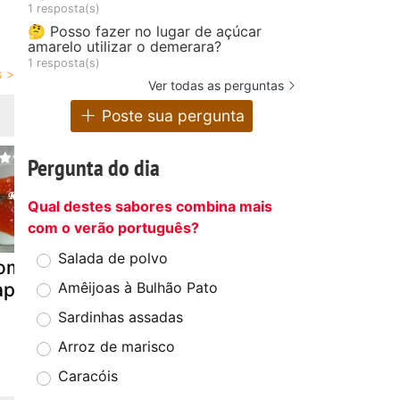
1 resposta(s)
🤔 Posso fazer no lugar de açúcar
amarelo utilizar o demerara?
1 resposta(s)
Ver todas as perguntas
Poste sua pergunta
Pergunta do dia
Qual destes sabores combina mais
com o verão português?
Salada de polvo
ompota de
Groselhas em
Doce de m
apaia
geleia
com açuca
Amêijoas à Bulhão Pato
gelificante
Sardinhas assadas
Arroz de marisco
Caracóis