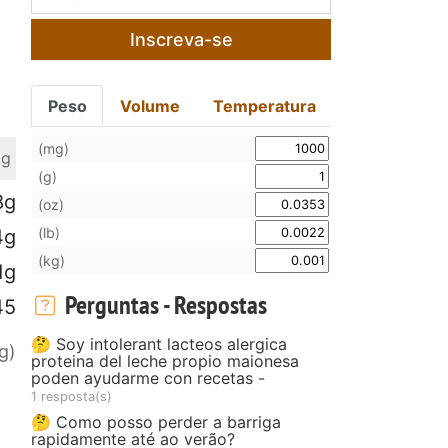
Inscreva-se
Peso
Volume
Temperatura
(mg)
 g
(g)
8g
(oz)
(lb)
4g
(kg)
1g
Perguntas - Respostas
45
🤔 Soy intolerant lacteos alergica
g)
proteina del leche propio maionesa
poden ayudarme con recetas -
1 resposta(s)
🤔 Como posso perder a barriga
rapidamente até ao verão?