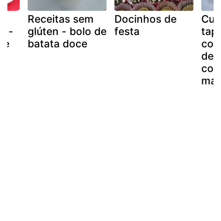
Receitas sem
Docinhos de
Cus
o -
glúten - bolo de
festa
tap
 e
batata doce
com
de l
con
mai