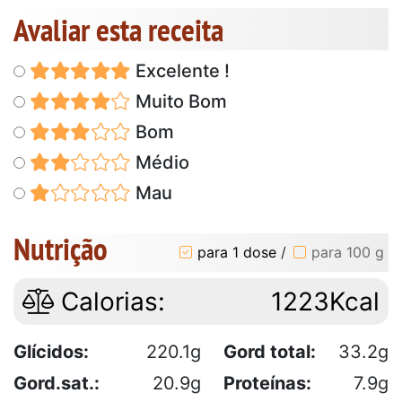
Avaliar esta receita
Excelente !
Muito Bom
Bom
Médio
Mau
Nutrição
para 1 dose
/
para 100 g
Calorias:
1223Kcal
Glícidos:
220.1g
Gord total:
33.2g
Gord.sat.:
20.9g
Proteínas:
7.9g