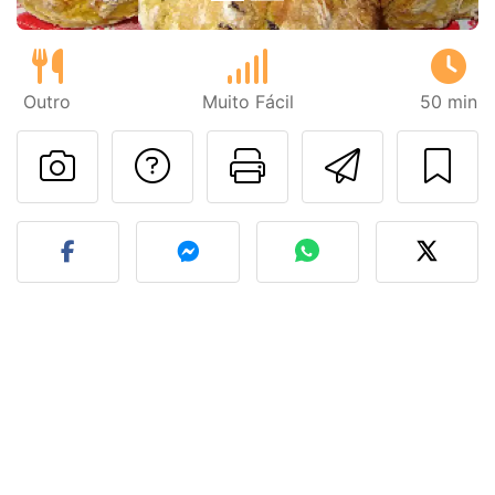
Outro
Muito Fácil
50 min
Falar com o autor d
Imprima esta
Enviar 
Fez esta receita? Compart