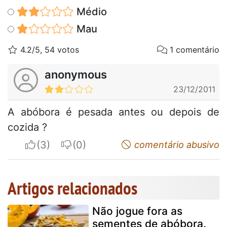
Médio
Mau
4.2/5, 54 votos
1 comentário
anonymous
23/12/2011
A abóbora é pesada antes ou depois de
cozida ?
I apreciate
I do not appreciate
comentário abusivo
Artigos relacionados
Não jogue fora as
sementes de abóbora.