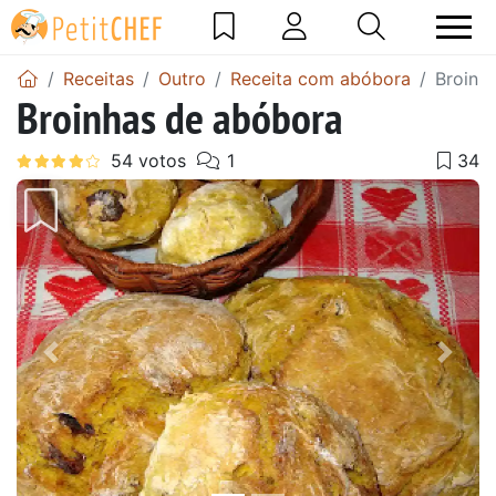
Receitas
Outro
Receita com abóbora
Broinh
Broinhas de abóbora
Anterior
Next