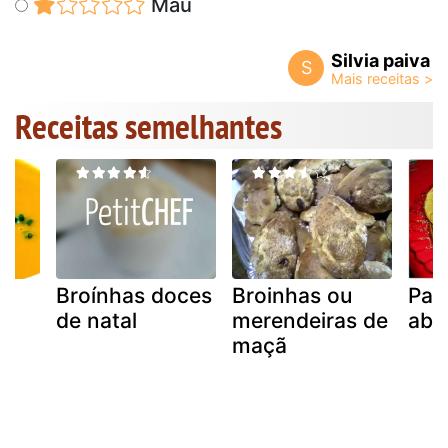
Mau
Silvia paiva
S
Receitas semelhantes
Broínhas doces
Broinhas ou
Pan
de natal
merendeiras de
abó
maçã