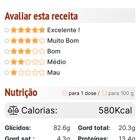
Avaliar esta receita
Excelente !
Muito Bom
Bom
Médio
Mau
Nutrição
para 1 dose
/
para 100 g
Calorias:
580Kcal
Glícidos:
82.6g
Gord total:
20.3g
Gord.sat.:
4.3g
Proteínas:
13.4g