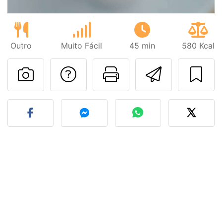
Outro
Muito Fácil
45 min
580 Kcal
Falar com o autor d
Imprima esta
Enviar 
Fez esta receita? Compart