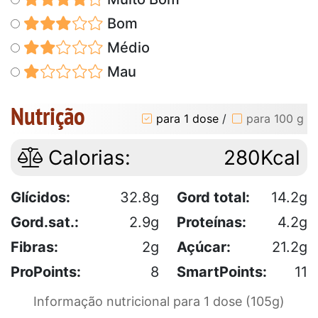
Bom
Médio
Mau
Nutrição
para 1 dose
/
para 100 g
Calorias:
280Kcal
Glícidos:
32.8g
Gord total:
14.2g
Gord.sat.:
2.9g
Proteínas:
4.2g
Fibras:
2g
Açúcar:
21.2g
ProPoints:
8
SmartPoints:
11
Informação nutricional para 1 dose (105g)