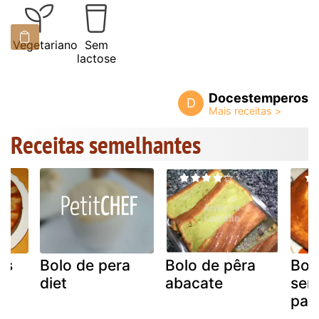
Vegetariano
Sem
lactose
Docestemperos
D
Receitas semelhantes
as
Bolo de pera
Bolo de pêra
Bol
diet
abacate
sem
pap