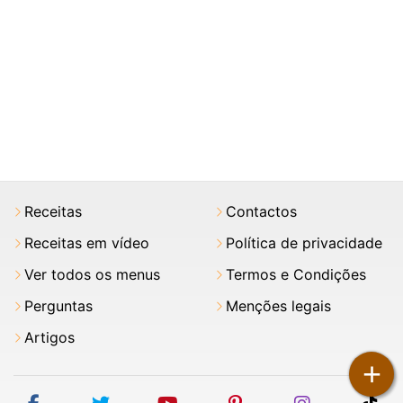
Receitas
Contactos
Receitas em vídeo
Política de privacidade
Ver todos os menus
Termos e Condições
Perguntas
Menções legais
Artigos
+
facebook
twitter
youtube
pinterest
instagram
tik