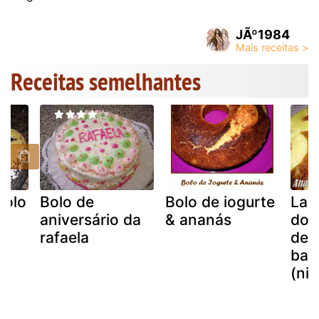
JÃº1984
Receitas semelhantes
 bolo
Bolo de
Bolo de iogurte
Lan
aniversário da
& ananás
dom
rafaela
de 
bai
(nig