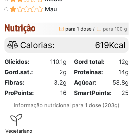
Mau
Nutrição
para 1 dose
/
para 100 g
Calorias:
619Kcal
Glícidos:
110.1g
Gord total:
12g
Gord.sat.:
2g
Proteínas:
14g
Fibras:
3.2g
Açúcar:
58.8g
ProPoints:
16
SmartPoints:
25
Informação nutricional para 1 dose (203g)
Vegetariano