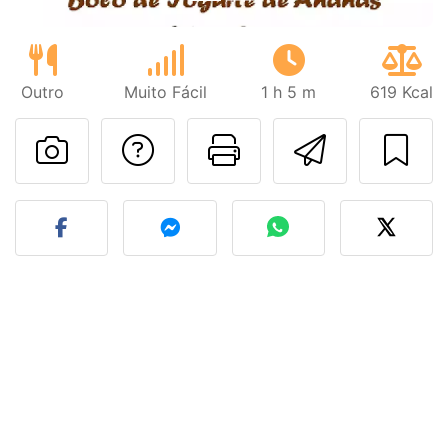
Outro
Muito Fácil
1 h 5 m
619 Kcal
Falar com o autor d
Imprima esta
Enviar 
Fez esta receita? Compart