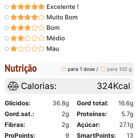
Excelente !
Muito Bom
Bom
Médio
Mau
Nutrição
para 1 dose
/
para 100 g
Calorias:
324Kcal
Glícidos:
36.8g
Gord total:
16.6g
Gord.sat.:
2g
Proteínas:
5.7g
Fibras:
2g
Açúcar:
27.1g
ProPoints:
9
SmartPoints:
13