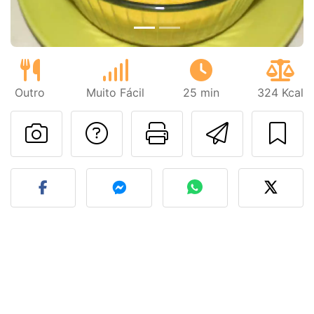
Outro
Muito Fácil
25 min
324 Kcal
Falar com o autor d
Imprima esta
Enviar 
Fez esta receita? Compart