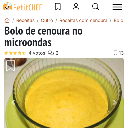
Receitas
Outro
Receitas com cenoura
Bolo d
Bolo de cenoura no
microondas
Anterior
Next