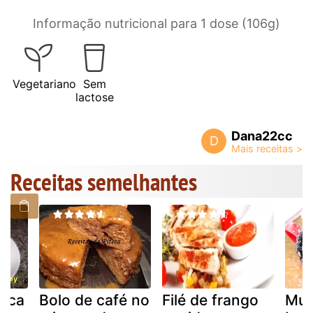
Informação nutricional para 1 dose (106g)
Vegetariano
Sem
lactose
Dana22cc
D
Receitas semelhantes
neca
Bolo de café no
Filé de frango
Mug