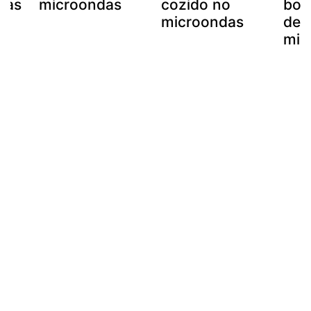
das
microondas
cozido no
bol
microondas
de n
mic