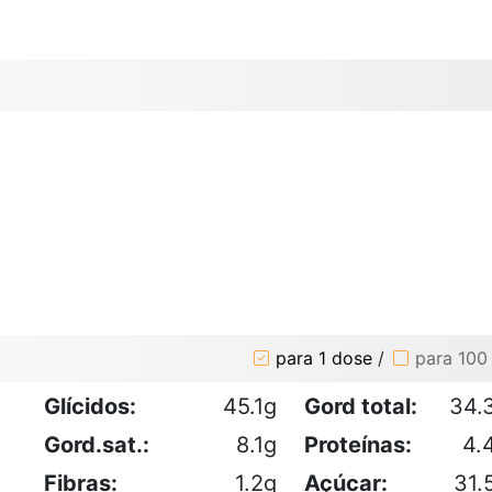
para 1 dose
/
para 100
Glícidos:
45.1g
Gord total:
34.
Gord.sat.:
8.1g
Proteínas:
4.
Fibras:
1.2g
Açúcar:
31.