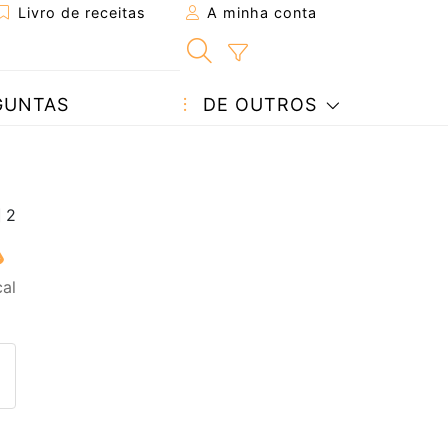
Livro de receitas
A minha conta
GUNTAS
DE OUTROS
cal
eita a um amigo
ta página
 com o autor da receita
ez esta receita? Compartilhe