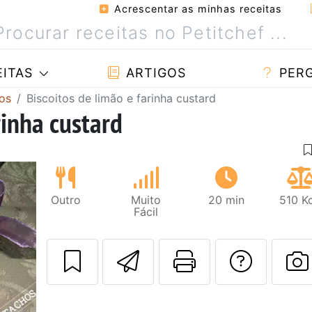
Acrescentar as minhas receitas
ITAS
ARTIGOS
PER
tos
Biscoitos de limão e farinha custard
rinha custard
Outro
Muito
20 min
510 K
Fácil
Enviar esta rec
Imprima es
Falar
F