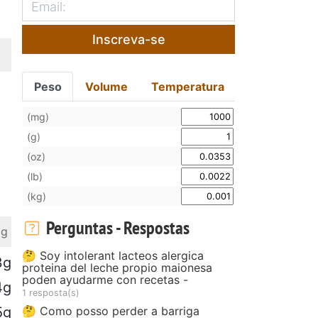
Inscreva-se
Peso
Volume
Temperatura
(mg)
(g)
(oz)
(lb)
(kg)
Perguntas - Respostas
 g
🤔 Soy intolerant lacteos alergica
3g
proteina del leche propio maionesa
poden ayudarme con recetas -
4g
1 resposta(s)
🤔 Como posso perder a barriga
5g