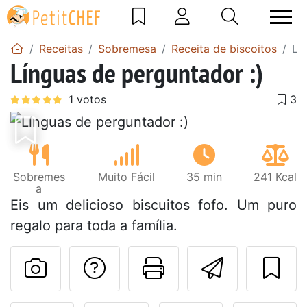
Receitas
Sobremesa
Receita de biscoitos
Lí
Línguas de perguntador :)
Sobremes
Muito Fácil
35 min
241 Kcal
a
Eis um delicioso biscuitos fofo. Um puro
regalo para toda a família.
Falar com o autor d
Imprima esta
Enviar 
Fez esta receita? Compart