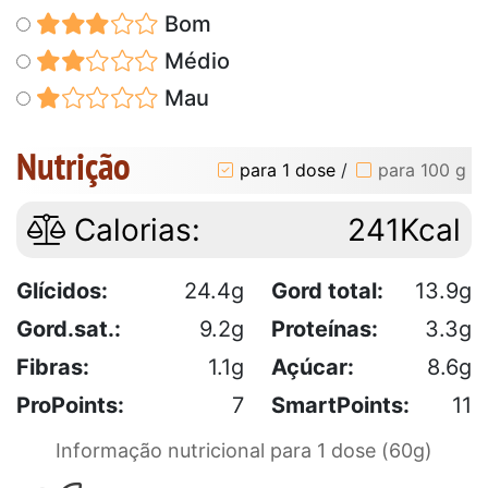
Bom
Médio
Mau
Nutrição
para 1 dose
/
para 100 g
Calorias:
241Kcal
Glícidos:
24.4g
Gord total:
13.9g
Gord.sat.:
9.2g
Proteínas:
3.3g
Fibras:
1.1g
Açúcar:
8.6g
ProPoints:
7
SmartPoints:
11
Informação nutricional para 1 dose (60g)