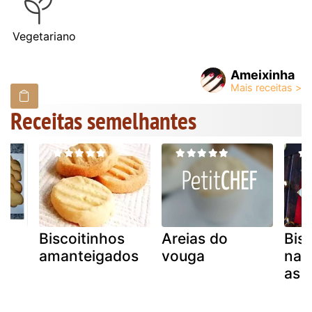
Vegetariano
Ameixinha
Receitas semelhantes
Biscoitinhos
Areias do
Bis
amanteigados
vouga
nat
as 