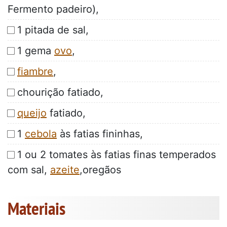
Fermento padeiro),
1 pitada de sal,
1 gema
ovo
,
fiambre
,
chourição fatiado,
queijo
fatiado,
1
cebola
às fatias fininhas,
1 ou 2 tomates às fatias finas temperados
com sal,
azeite
,oregãos
Materiais