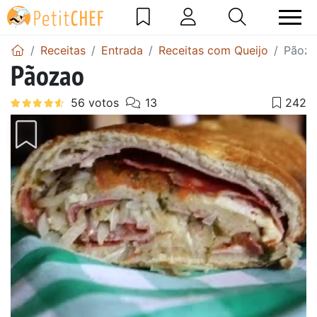
Receitas
Entrada
Receitas com Queijo
Pãoz
Pãozao