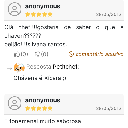
anonymous
28/05/2012
Olá chef!!!!gostaria de saber o que é
chaven??????
beijão!!!!silvana santos.
I apreciate
I do not appreciate
comentário abusivo
Resposta
Petitchef
:
Chávena é Xícara ;)
anonymous
28/05/2012
E fonemenal.muito saborosa