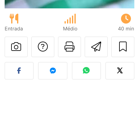
Entrada
Médio
40 min
Falar com o autor d
Imprima esta
Enviar 
Fez esta receita? Compart