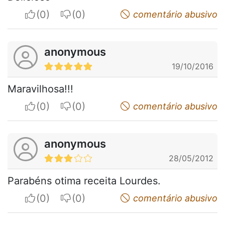
I apreciate
I do not appreciate
comentário abusivo
anonymous
19/10/2016
Maravilhosa!!!
I apreciate
I do not appreciate
comentário abusivo
anonymous
28/05/2012
Parabéns otima receita Lourdes.
I apreciate
I do not appreciate
comentário abusivo