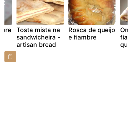
mbre
Tosta mista na
Rosca de queijo
Omo
sandwicheira -
e fiambre
fia
artisan bread
quei