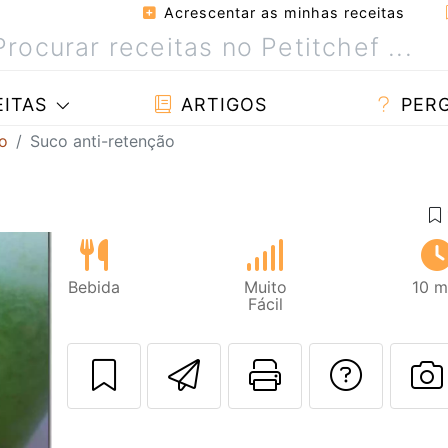
Acrescentar as minhas receitas
ITAS
ARTIGOS
PER
o
Suco anti-retenção
Bebida
Muito
10 m
Fácil
Enviar esta rec
Imprima es
Falar
F