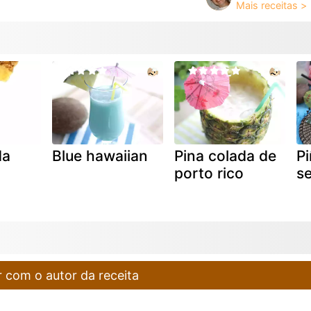
da
Blue hawaiian
Pina colada de
Pi
porto rico
s
 com o autor da receita