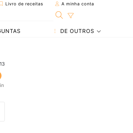
Livro de receitas
A minha conta
GUNTAS
DE OUTROS
in
eita a um amigo
ta página
 com o autor da receita
ez esta receita? Compartilhe