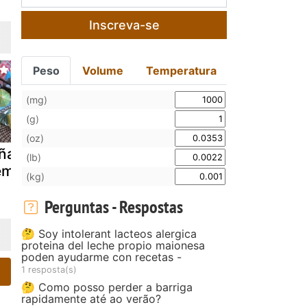
Inscreva-se
Peso
Volume
Temperatura
(mg)
(g)
(oz)
ña colada
Drink de
Bebidas de
(lb)
em álcool
abacaxi com
verão
(kg)
hortelã
Perguntas - Respostas
🤔 Soy intolerant lacteos alergica
proteina del leche propio maionesa
poden ayudarme con recetas -
1 resposta(s)
🤔 Como posso perder a barriga
rapidamente até ao verão?