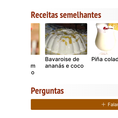
Receitas semelhantes
Suco de
Bavaroise de
Piña cola
melancia com
ananás e coco
água de coco
Perguntas
Falar