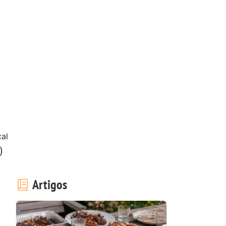
al
)
Artigos