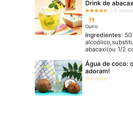
Drink de abacax
Outro
Ingredientes
: 50
alcoólico,substi
abacaxi(ou 1/2 co
Água de coco: o
adoram!