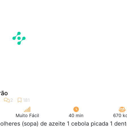
rão
Muito Fácil
40 min
670 kc
colheres (sopa) de azeite 1 cebola picada 1 den