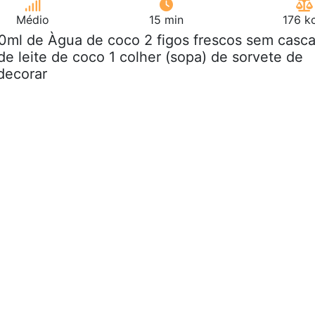
Médio
15 min
176 k
0ml de Àgua de coco 2 figos frescos sem casc
 de leite de coco 1 colher (sopa) de sorvete de
decorar