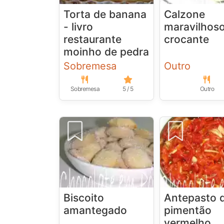
Torta de banana
Calzone
- livro
maravilhoso
restaurante
crocante
moinho de pedra
Sobremesa
Outro
Sobremesa
5 / 5
Outro
Biscoito
Antepasto 
amantegado
pimentão
vermelho