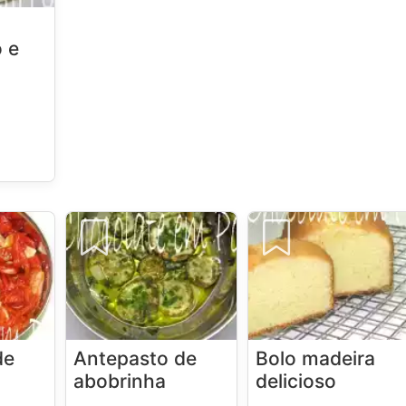
 e
de
Antepasto de
Bolo madeira
abobrinha
delicioso