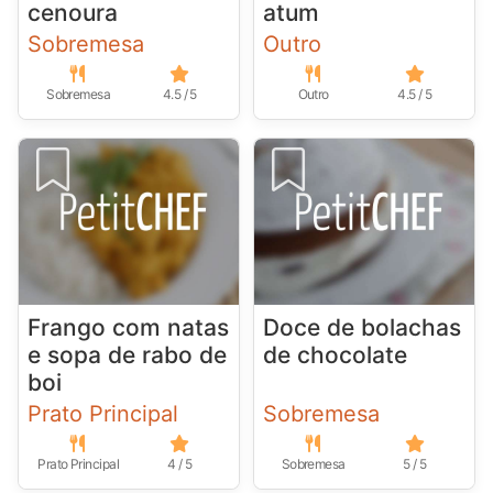
cenoura
atum
Sobremesa
Outro
Sobremesa
4.5 / 5
Outro
4.5 / 5
Frango com natas
Doce de bolachas
e sopa de rabo de
de chocolate
boi
Prato Principal
Sobremesa
Prato Principal
4 / 5
Sobremesa
5 / 5