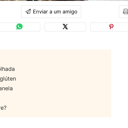
Enviar a um amigo
olhada
glúten
anela
re?