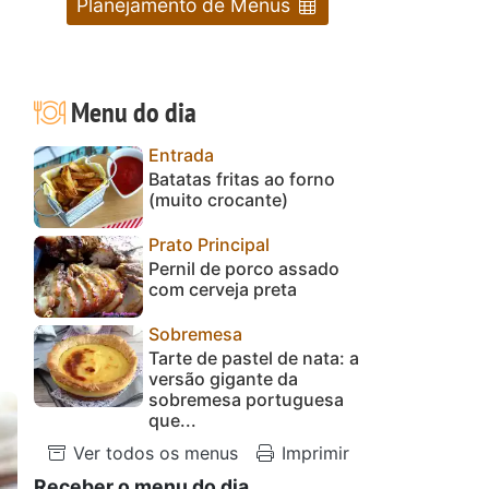
Planejamento de Menus
Menu do dia
Entrada
Batatas fritas ao forno
(muito crocante)
Prato Principal
Pernil de porco assado
com cerveja preta
Sobremesa
Tarte de pastel de nata: a
versão gigante da
sobremesa portuguesa
que...
Ver todos os menus
Imprimir
Receber o menu do dia