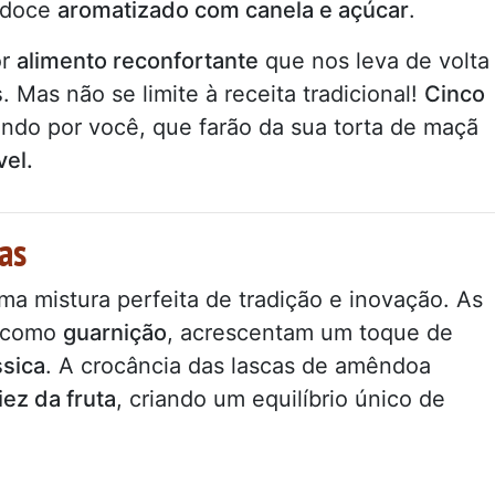
 doce
aromatizado com canela e açúcar
.
or
alimento reconfortante
que nos leva de volta
s
. Mas não se limite à receita tradicional!
Cinco
rando por você, que farão da sua torta de maçã
vel.
as
a mistura perfeita de tradição e inovação. As
o como
guarnição
, acrescentam um toque de
sica
. A crocância das lascas de amêndoa
ez da fruta
, criando um equilíbrio único de