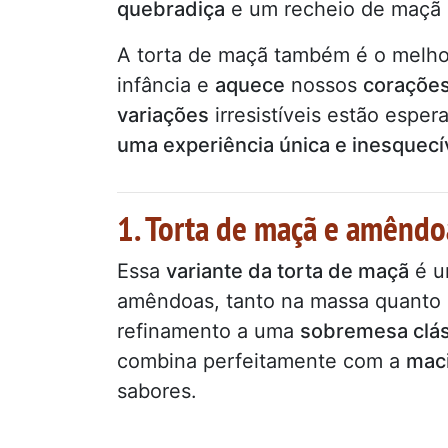
quebradiça
e um recheio de maçã
A torta de maçã também é o melh
infância e
aquece
nossos
coraçõe
variações
irresistíveis estão espe
uma experiência única e inesquecí
1. Torta de maçã e amêndo
Essa
variante da torta de maçã
é um
amêndoas, tanto na massa quant
refinamento a uma
sobremesa clás
combina perfeitamente com a
maci
sabores.