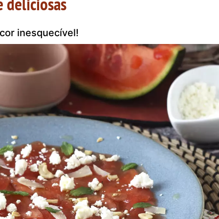
e deliciosas
cor inesquecível!